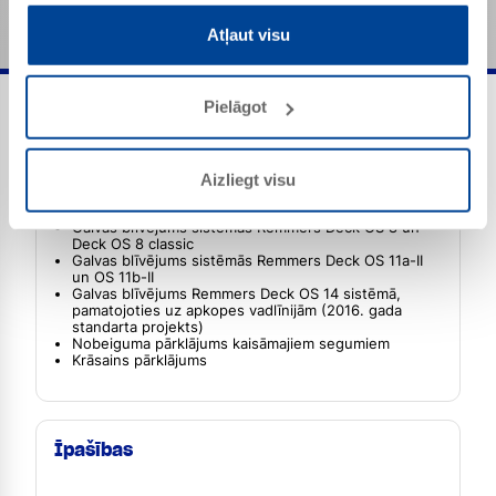
Atļaut visu
Pielāgot
Lietojuma joma
Aizliegt visu
Galvas blīvējums sistēmās Remmers Deck OS 8 un
Deck OS 8 classic
Galvas blīvējums sistēmās Remmers Deck OS 11a-II
un OS 11b-II
Galvas blīvējums Remmers Deck OS 14 sistēmā,
pamatojoties uz apkopes vadlīnijām (2016. gada
standarta projekts)
Nobeiguma pārklājums kaisāmajiem segumiem
Krāsains pārklājums
Īpašības