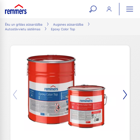
open
ope
search
mai
ation
Ēku un grīdas aizsardzība
Augsnes aizsardzība
Autostāvvietu sistēmas
Epoxy Color Top
form
navi