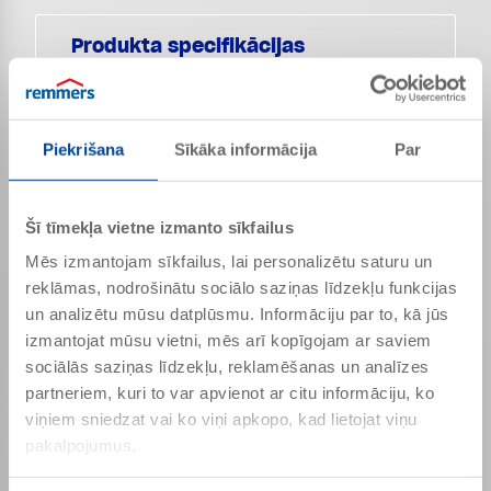
Produkta specifikācijas
A komponents
Blīvums (20 °C)
1,66 g/cm³
Piekrišana
Sīkāka informācija
Par
Viskozitāte (25 °C)
4000 mPa s
B komponents
Šī tīmekļa vietne izmanto sīkfailus
Blīvums (20 °C)
1,05 g/cm³
Mēs izmantojam sīkfailus, lai personalizētu saturu un
Viskozitāte (25 °C)
90 mPa s
reklāmas, nodrošinātu sociālo saziņas līdzekļu funkcijas
Maisījums
un analizētu mūsu datplūsmu. Informāciju par to, kā jūs
izmantojat mūsu vietni, mēs arī kopīgojam ar saviem
Blīvums (20 °C)
1,51 g/cm³
sociālās saziņas līdzekļu, reklamēšanas un analīzes
Viskozitāte (25 °C)
1050 mPa s
partneriem, kuri to var apvienot ar citu informāciju, ko
viņiem sniedzat vai ko viņi apkopo, kad lietojat viņu
Minētās vērtības ir produktam raksturīgās īpašības
pakalpojumus.
un tās nav jāuztver kā saistošas produkta
specifikācijas.