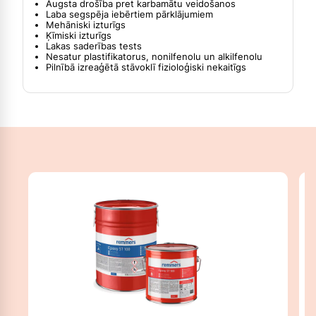
Augsta drošība pret karbamātu veidošanos
Laba segspēja iebērtiem pārklājumiem
Mehāniski izturīgs
Ķīmiski izturīgs
Lakas saderības tests
Nesatur plastifikatorus, nonilfenolu un alkilfenolu
Pilnībā izreaģētā stāvoklī fizioloģiski nekaitīgs