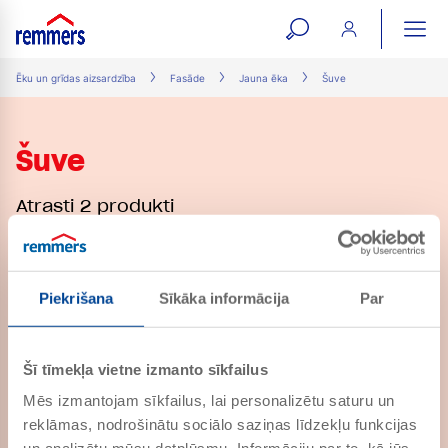
open
ope
search
mai
ation
Ēku un grīdas aizsardzība
Fasāde
Jauna ēka
Šuve
form
navi
Šuve
Atrasti 2 produkti
FM NB [basic]
Piekrišana
Sīkāka informācija
Par
PRECES NR. 102725
Kaļķa-cementa šuvju java
jaunbūvēm
Šī tīmekļa vietne izmanto sīkfailus
Mēs izmantojam sīkfailus, lai personalizētu saturu un
FM TK
reklāmas, nodrošinātu sociālo saziņas līdzekļu funkcijas
PRECES NR. 102225