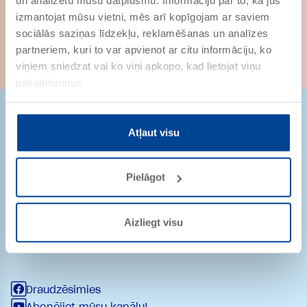
un analizētu mūsu datplūsmu. Informāciju par to, kā jūs
izmantojat mūsu vietni, mēs arī kopīgojam ar saviem
sociālās saziņas līdzekļu, reklamēšanas un analīzes
partneriem, kuri to var apvienot ar citu informāciju, ko
viņiem sniedzat vai ko viņi apkopo, kad lietojat viņu
pakalpojumus.
Atļaut visu
Strēlnieku iela 9-8
Pielāgot
1010 Rīga
Latvija
pasutijumi@remmers.com
Aizliegt visu
+ 371 29232361
Draudzēsimies