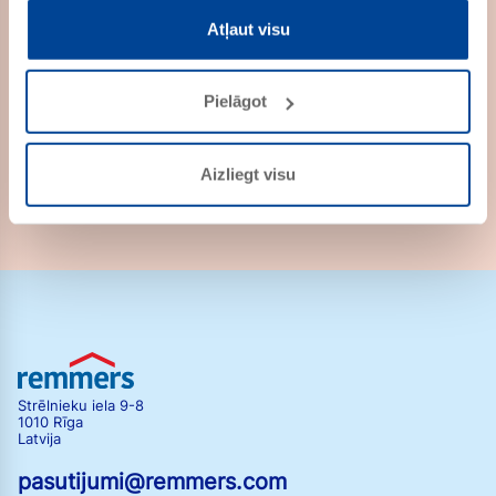
Atļaut visu
VZ MB
PRECES NR. 300501
Pielāgot
Aizliegt visu
Strēlnieku iela 9-8
1010 Rīga
Latvija
pasutijumi@remmers.com