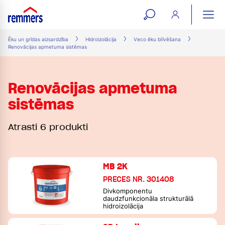
open
ope
search
mai
ation
Ēku un grīdas aizsardzība
Hidroizolācija
Veco ēku blīvēšana
Renovācijas apmetuma sistēmas
form
navi
Renovācijas apmetuma
sistēmas
Atrasti 6 produkti
MB 2K
PRECES NR. 301408
Divkomponentu
daudzfunkcionāla strukturālā
hidroizolācija