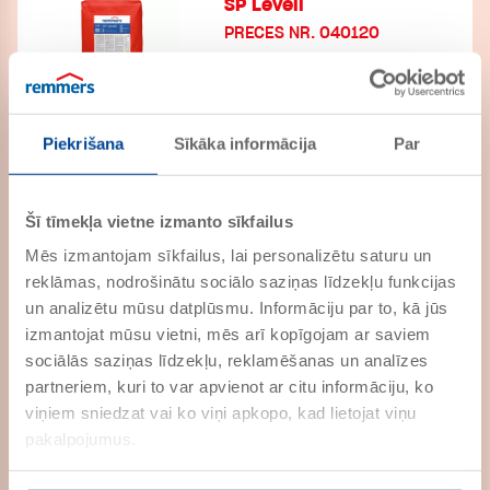
SP Levell
PRECES NR. 040120
Porains apmetums sāls
uzņemšanai renovācijas
apmetuma sistēmā mitrām un
sālītām mūrēm saskaņā ar WTA
Piekrišana
Sīkāka informācija
Par
SP Prep
PRECES NR. 040030
Gruntēšanas java pēc WTA
Šī tīmekļa vietne izmanto sīkfailus
Mēs izmantojam sīkfailus, lai personalizētu saturu un
SP Top SR
reklāmas, nodrošinātu sociālo saziņas līdzekļu funkcijas
PRECES NR. 041620
un analizētu mūsu datplūsmu. Informāciju par to, kā jūs
Sanācijas apmetums mitriem un
izmantojat mūsu vietni, mēs arī kopīgojam ar saviem
sāļus saturošiem mūriem ar īpaši
augstu sulfātu noturību, saskaņā
sociālās saziņas līdzekļu, reklamēšanas un analīzes
ar WTA
partneriem, kuri to var apvienot ar citu informāciju, ko
SP Top White
viņiem sniedzat vai ko viņi apkopo, kad lietojat viņu
PRECES NR. 040220
pakalpojumus.
Sanācijas apmetums mitriem un
sāļus saturošiem mūriem
atbilstoši WTA