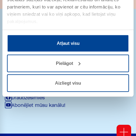
partneriem, kuri to var apvienot ar citu informāciju, ko
viņiem sniedzat vai ko viņi apkopo, kad lietojat viņu
pakalpojumus.
Atļaut visu
Strēlnieku iela 9-8
1010 Rīga
Latvija
Pielāgot
pasutijumi@remmers.com
+ 371 29232361
Aizliegt visu
Draudzēsimies
Abonējiet mūsu kanālu!