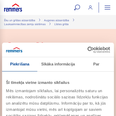
open
ope
search
mai
ation
Ēku un grīdas aizsardzība
Augsnes aizsardzība
Lauksaimniecības zemju sistēmas
Līstes grīda
form
navi
Līstes grīda
Atrasti 1 produkti
Piekrišana
Sīkāka informācija
Par
Crete Agrar Top
Šī tīmekļa vietne izmanto sīkfailus
PRECES NR. 654503
Mēs izmantojam sīkfailus, lai personalizētu saturu un
Aizsargpārklājums
reklāmas, nodrošinātu sociālo saziņas līdzekļu funkcijas
un analizētu mūsu datplūsmu. Informāciju par to, kā jūs
izmantojat mūsu vietni, mēs arī kopīgojam ar saviem
sociālās saziņas līdzekļu, reklamēšanas un analīzes