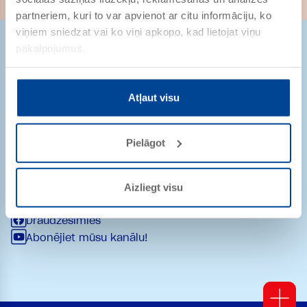
partneriem, kuri to var apvienot ar citu informāciju, ko
viņiem sniedzat vai ko viņi apkopo, kad lietojat viņu
pakalpojumus.
Atļaut visu
Strēlnieku iela 9-8
1010 Rīga
Latvija
Pielāgot
pasutijumi@remmers.com
+ 371 29232361
Aizliegt visu
Draudzēsimies
Abonējiet mūsu kanālu!