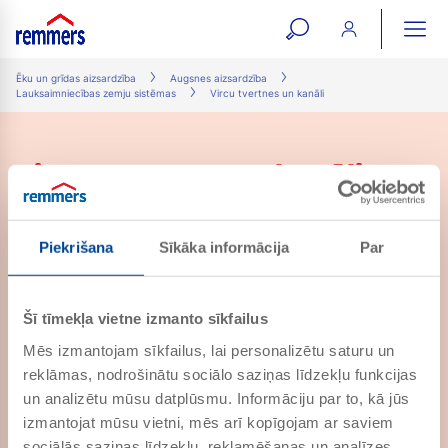
open
ope
search
mai
ation
Ēku un grīdas aizsardzība
Augsnes aizsardzība
Lauksaimniecības zemju sistēmas
Vircu tvertnes un kanāli
form
navi
Vircu tvertnes un kanāli
Atrasti 1 produkti
Piekrišana
Sīkāka informācija
Par
Epoxy Universal
Šī tīmekļa vietne izmanto sīkfailus
PRECES NR. 559006
Mēs izmantojam sīkfailus, lai personalizētu saturu un
Plaisu pārklāšanas aizsardzības
pārklājums
reklāmas, nodrošinātu sociālo saziņas līdzekļu funkcijas
un analizētu mūsu datplūsmu. Informāciju par to, kā jūs
izmantojat mūsu vietni, mēs arī kopīgojam ar saviem
sociālās saziņas līdzekļu, reklamēšanas un analīzes