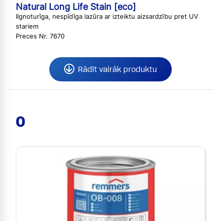
Natural Long Life Stain [eco]
Ilgnoturīga, nespīdīga lazūra ar izteiktu aizsardzību pret UV
stariem
Preces Nr. 7670
Rādīt vairāk produktu
O