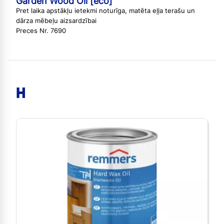
Garden Wood Oil [eco]
Pret laika apstākļu ietekmi noturīga, matēta eļļa terašu un
dārza mēbeļu aizsardzībai
Preces Nr. 7690
H