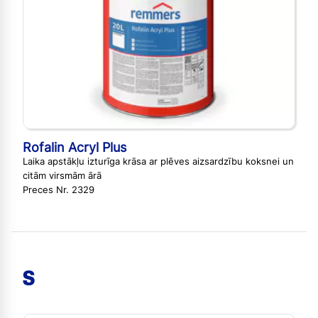
Rofalin Acryl Plus
Laika apstākļu izturīga krāsa ar plēves aizsardzību koksnei un
citām virsmām ārā
Preces Nr. 2329
S