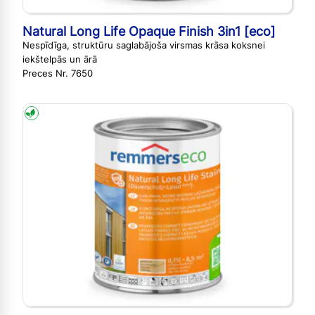
Natural Long Life Opaque Finish 3in1 [eco]
Nespīdīga, struktūru saglabājoša virsmas krāsa koksnei
iekštelpās un ārā
Preces Nr. 7650