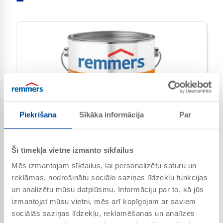
Piekrišana
Sīkāka informācija
Par
Šī tīmekļa vietne izmanto sīkfailus
Mēs izmantojam sīkfailus, lai personalizētu saturu un
Long Life Stain UV
reklāmas, nodrošinātu sociālo saziņas līdzekļu funkcijas
Dekoratīva, vidēji cieta lazūra uz šķīdinātāja bāzes ar ļoti
un analizētu mūsu datplūsmu. Informāciju par to, kā jūs
augstu UV starojuma aizsardzību, universāli lietojama koksnei
izmantojat mūsu vietni, mēs arī kopīgojam ar saviem
ārā
sociālās saziņas līdzekļu, reklamēšanas un analīzes
Preces Nr. 2234