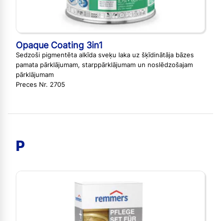
Opaque Coating 3in1
Sedzoši pigmentēta alkīda sveķu laka uz šķīdinātāja bāzes
pamata pārklājumam, starppārklājumam un noslēdzošajam
pārklājumam
Preces Nr. 2705
P