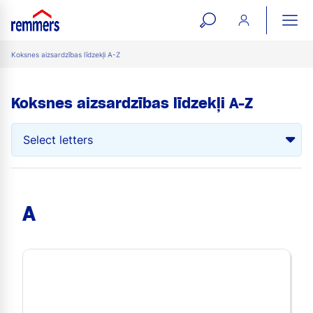
open
ope
search
mai
ation
Koksnes aizsardzības līdzekļi A-Z
form
navi
Koksnes aizsardzības līdzekļi A-Z
A