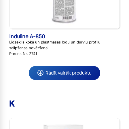
Induline A-850
Līdzeklis koka un plastmasas logu un durvju profilu
salipšanas novēršanai
Preces Nr. 2741
Rādīt vairāk produktu
K