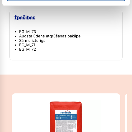
Īpašības
EG_M_73
Augsta ūdens atgrūšanas pakāpe
Sārmu izturīgs
EG_M_71
EG_M_72