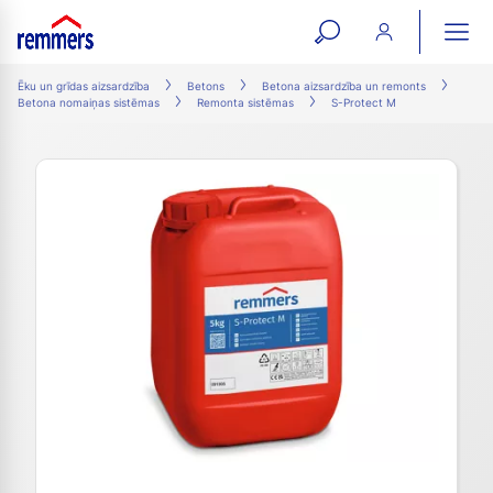
open
ope
search
mai
ation
Ēku un grīdas aizsardzība
Betons
Betona aizsardzība un remonts
Betona nomaiņas sistēmas
Remonta sistēmas
S-Protect M
form
navi