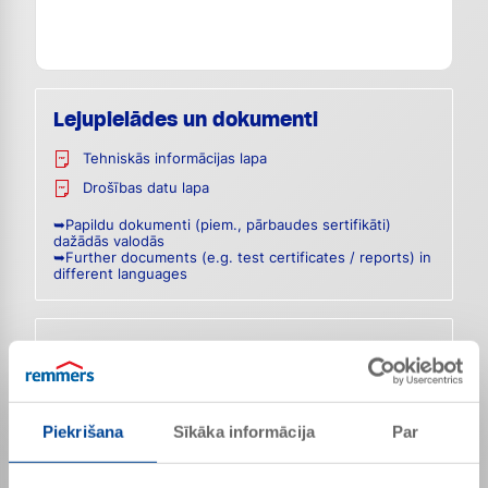
Lejupielādes un dokumenti
Tehniskās informācijas lapa
Drošības datu lapa
➥Papildu dokumenti (piem., pārbaudes sertifikāti)
dažādās valodās
➥Further documents (e.g. test certificates / reports) in
different languages
Produkta specifikācijas
Blīvums
Approx. 1.03 g/cm³
Cieto daļiņu saturs
Approx. 47%
Piekrišana
Sīkāka informācija
Par
pH-vērtība
Approx. 8