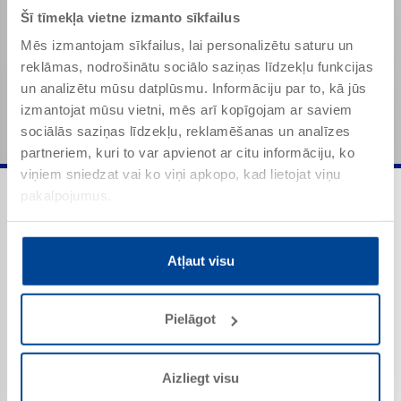
Šī tīmekļa vietne izmanto sīkfailus
Approx. 20 s
Mēs izmantojam sīkfailus, lai personalizētu saturu un
Minētās vērtības ir produktam raksturīgās īpašības
reklāmas, nodrošinātu sociālo saziņas līdzekļu funkcijas
un tās nav jāuztver kā saistošas produkta
un analizētu mūsu datplūsmu. Informāciju par to, kā jūs
specifikācijas.
izmantojat mūsu vietni, mēs arī kopīgojam ar saviem
sociālās saziņas līdzekļu, reklamēšanas un analīzes
partneriem, kuri to var apvienot ar citu informāciju, ko
viņiem sniedzat vai ko viņi apkopo, kad lietojat viņu
pakalpojumus.
Lietojuma joma
Atļaut visu
Pielāgot
Iekštelpās un ārpus telpām
Aizsardzība pret koroziju
Aizliegt visu
AW_M_68