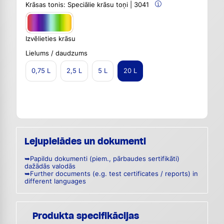
Krāsas tonis:
Speciālie krāsu toņi | 3041
Izvēlieties krāsu
Lielums / daudzums
0,75 L
2,5 L
5 L
20 L
Lejupielādes un dokumenti
➥Papildu dokumenti (piem., pārbaudes sertifikāti)
dažādās valodās
➥Further documents (e.g. test certificates / reports) in
different languages
Produkta specifikācijas