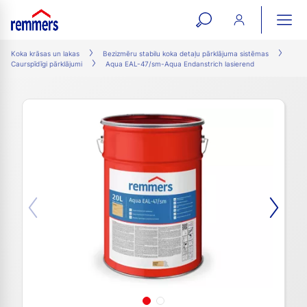
open
ope
search
mai
ation
Koka krāsas un lakas
Bezizmēru stabilu koka detaļu pārklājuma sistēmas
Caurspīdīgi pārklājumi
Aqua EAL-47/sm-Aqua Endanstrich lasierend
form
navi