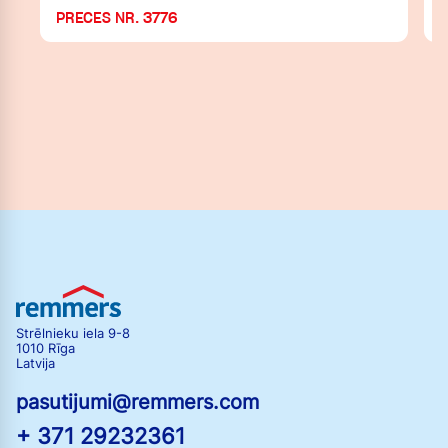
PRECES NR. 3776
P
Strēlnieku iela 9-8
1010 Rīga
Latvija
pasutijumi@remmers.com
+ 371 29232361