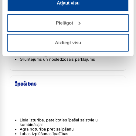
Atļaut visu
Lietojuma joma
Pielāgot
Koksne āra apstākļos
Aizliegt visu
Skujkoki
Koksnes elementi, kas nesaglabā izmēru un
ierobežoti saglabā izmēru
Gruntējums un noslēdzošais pārklājums
Īpašības
Liela izturība, pateicoties īpašai saistvielu
kombinācijai
Agra noturība pret salipšanu
Labas izplūšanas īpašības