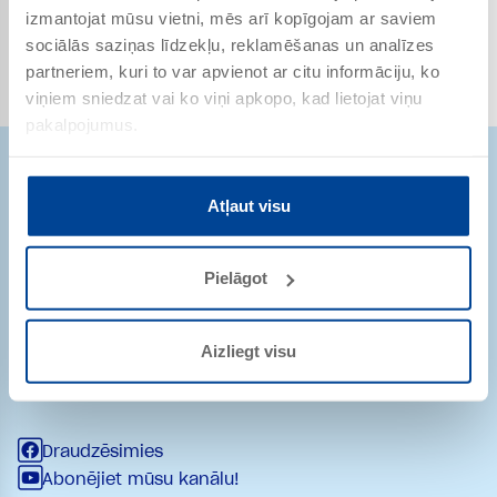
izmantojat mūsu vietni, mēs arī kopīgojam ar saviem
sociālās saziņas līdzekļu, reklamēšanas un analīzes
Details page
partneriem, kuri to var apvienot ar citu informāciju, ko
viņiem sniedzat vai ko viņi apkopo, kad lietojat viņu
pakalpojumus.
Atļaut visu
Strēlnieku iela 9-8
Pielāgot
1010 Rīga
Latvija
pasutijumi@remmers.com
Aizliegt visu
+ 371 29232361
Draudzēsimies
Abonējiet mūsu kanālu!