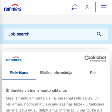
open
ope
search
mai
ation
form
navi
Piekrišana
Sīkāka informācija
Par
Šī tīmekļa vietne izmanto sīkfailus
Expert executive
Mēs izmantojam sīkfailus, lai personalizētu saturu un
Stellenbezeichnung
reklāmas, nodrošinātu sociālo saziņas līdzekļu funkcijas
Full time
un analizētu mūsu datplūsmu. Informāciju par to, kā jūs