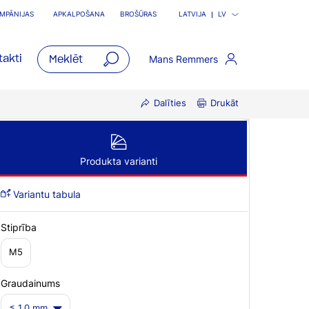
MPĀNIJAS
APKALPOŠANA
BROŠŪRAS
LATVIJA
LV
akti
Mans Remmers
open
main
Dalīties
Drukāt
navigatio
Produkta varianti
Variantu tabula
Stiprība
M5
Graudainums
≤ 1,0 mm