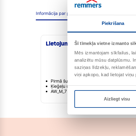
Informācija par produktu
Izstrāde
Patēriņš /
Piekrišana
Lietojuma joma
Šī tīmekļa vietne izmanto sīk
Mēs izmantojam sīkfailus, lai
analizētu mūsu datplūsmu. In
saziņas līdzekļu, reklamēšana
viņi apkopo, kad lietojat viņ
Pirmā šuvošana un šuvju labošana
Ķieģeļu un dabīgā akmens mūriem
AW_M_7
Aizliegt visu