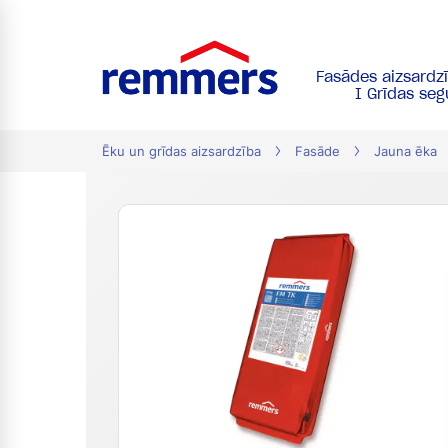
Fasādes aizsardz
tion
I Grīdas se
Ēku un grīdas aizsardzība
Fasāde
Jauna ēka