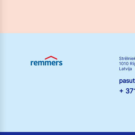
Strēlnie
1010 Rī
Latvija
pasu
+ 37