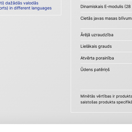
āti) dažādās valodās
Dinamiskais E-modulis (28
orts) in different languages
Cietās javas masas blīvum
Ārējā uzraudzība
Lielākais grauds
Atvērta porainība
Ūdens patēriņš
Minētās vērtības ir produkt
saistošas produkta specifikā