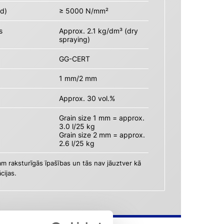
 d)
≥ 5000 N/mm²
s
Approx. 2.1 kg/dm³ (dry
spraying)
GG-CERT
1 mm/2 mm
Approx. 30 vol.%
Grain size 1 mm = approx.
3.0 l/25 kg
Grain size 2 mm = approx.
2.6 l/25 kg
am raksturīgās īpašības un tās nav jāuztver kā
cijas.