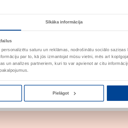
 lietojuma piemēri
Norādes
Sīkāka informācija
Īpašības
failus
 personalizētu saturu un reklāmas, nodrošinātu sociālo saziņas l
Augsta sulfāta pretestība
formāciju par to, kā jūs izmantojat mūsu vietni, mēs arī kopīgo
EG_M_12
s un analīzes partneriem, kuri to var apvienot ar citu informācij
Laba sānu saķere
Pieejami īpašie krāsu toņi 
u pakalpojumus.
Dubulti hidrofobi regulēja
Pielāgot