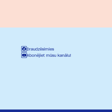
Draudzēsimies
Abonējiet mūsu kanālu!