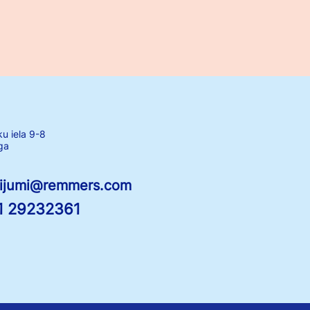
ku iela 9-8
ga
tijumi@remmers.com
1 29232361