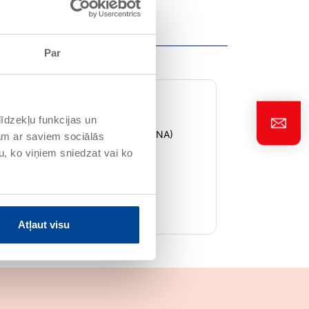
Par
īdzekļu funkcijas un
 un zems efektīvs sārmu saturs (SR/NA)
jam ar saviem sociālās
u, ko viņiem sniedzat vai ko
(pret UV stariem noturīgi pigmenti)
ms
Atļaut visu