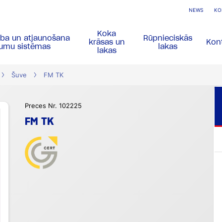
NEWS
KO
Koka
ība un atjaunošana
Rūpnieciskās
krāsas un
Kont
gumu sistēmas
lakas
lakas
Šuve
FM TK
Preces Nr. 102225
FM TK