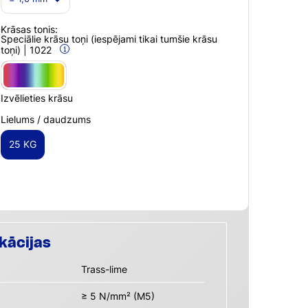
Krāsas tonis:
Speciālie krāsu toņi (iespējami tikai tumšie krāsu
toņi) | 1022
Izvēlieties krāsu
Lielums / daudzums
25 KG
kācijas
Trass-lime
≥ 5 N/mm² (M5)