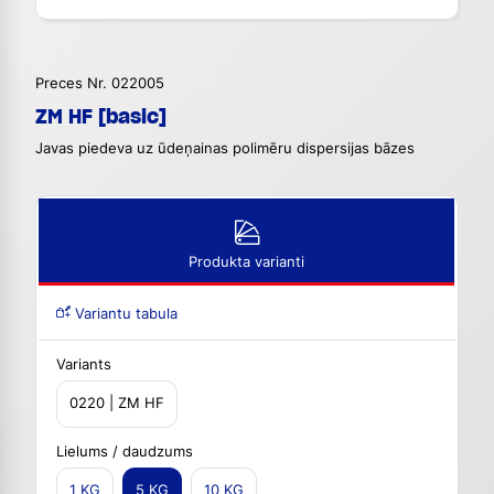
Preces Nr. 022005
ZM HF [basic]
Javas piedeva uz ūdeņainas polimēru dispersijas bāzes
Produkta varianti
Variantu tabula
Variants
0220 | ZM HF
Lielums / daudzums
1 KG
5 KG
10 KG