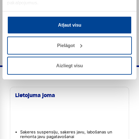
pakalpojumus.
Polimēru saturs
Apm. 30 %
Bīdes saķeres stiprība
Līdz 4 N/mm²
Atļaut visu
Minētās vērtības ir produktam raksturīgās īpašības
un tās nav jāuztver kā saistošas produkta
specifikācijas.
Pielāgot
Aizliegt visu
Lietojuma joma
Saķeres suspensiju, saķeres javu, labošanas un
remonta javu pagatavošanai