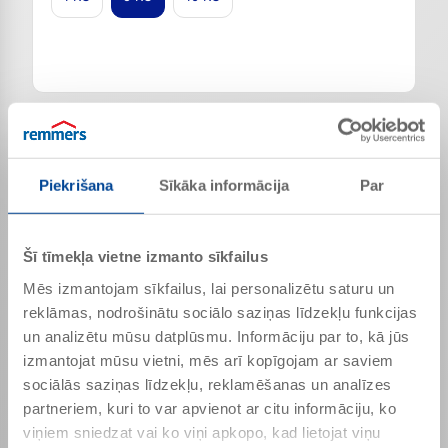
Lejupielādes un dokumenti
Tehniskās informācijas lapa
Piekrišana
Sīkāka informācija
Par
Drošības datu lapa
➥Papildu dokumenti (piem., pārbaudes sertifikāti)
dažādās valodās
Šī tīmekļa vietne izmanto sīkfailus
➥Further documents (e.g. test certificates / reports) in
different languages
Mēs izmantojam sīkfailus, lai personalizētu saturu un
reklāmas, nodrošinātu sociālo saziņas līdzekļu funkcijas
un analizētu mūsu datplūsmu. Informāciju par to, kā jūs
Produkta specifikācijas
izmantojat mūsu vietni, mēs arī kopīgojam ar saviem
sociālās saziņas līdzekļu, reklamēšanas un analīzes
Blīvums (20 °C)
Apm. 1,08 g/cm³
partneriem, kuri to var apvienot ar citu informāciju, ko
pH-vērtība
Apm. 9,0
viņiem sniedzat vai ko viņi apkopo, kad lietojat viņu