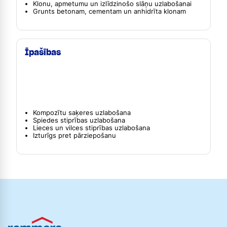
Klonu, apmetumu un izlīdzinošo slāņu uzlabošanai
Grunts betonam, cementam un anhidrīta klonam
Īpašības
Kompozītu saķeres uzlabošana
Spiedes stiprības uzlabošana
Lieces un vilces stiprības uzlabošana
Izturīgs pret pārziepošanu