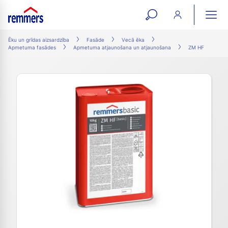
open
ope
search
mai
ation
Ēku un grīdas aizsardzība
Fasāde
Vecā ēka
Apmetuma fasādes
Apmetuma atjaunošana un atjaunošana
ZM HF
form
navi