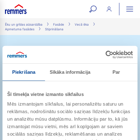
open
ope
search
mai
ation
Ēku un grīdas aizsardzība
Fasāde
Vecā ēka
Apmetuma fasādes
Stiprināšana
form
navi
Piekrišana
Sīkāka informācija
Par
Strēlnieku iela 9-8
1010 Rīga
Latvija
pasutijumi@remmers.com
Šī tīmekļa vietne izmanto sīkfailus
+ 371 29232361
Mēs izmantojam sīkfailus, lai personalizētu saturu un
reklāmas, nodrošinātu sociālo saziņas līdzekļu funkcijas
un analizētu mūsu datplūsmu. Informāciju par to, kā jūs
izmantojat mūsu vietni, mēs arī kopīgojam ar saviem
Draudzēsimies
sociālās saziņas līdzekļu, reklamēšanas un analīzes
Abonējiet mūsu kanālu!