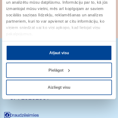
un analizētu mūsu datplūsmu. Informāciju par to, kā jūs
PRECES NR. 102225
izmantojat mūsu vietni, mēs arī kopīgojam ar saviem
sociālās saziņas līdzekļu, reklamēšanas un analīzes
partneriem, kuri to var apvienot ar citu informāciju, ko
viņiem sniedzat vai ko viņi apkopo, kad lietojat viņu
pakalpojumus.
Atļaut visu
Pielāgot
Strēlnieku iela 9-8
1010 Rīga
Latvija
Aizliegt visu
pasutijumi@remmers.com
+ 371 29232361
Draudzēsimies