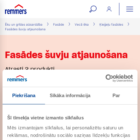
open
ope
search
mai
ation
Ēku un grīdas aizsardzība
Fasāde
Vecā ēka
Ķieģeļu fasādes
Fasādes šuvju atjaunošana
form
navi
Fasādes šuvju atjaunošana
Atrasti 2 produkti
FM SAN
Piekrišana
Sīkāka informācija
Par
PRECES NR. 106525
Kaļķa-cementa remonta šuvju
java
Šī tīmekļa vietne izmanto sīkfailus
Mēs izmantojam sīkfailus, lai personalizētu saturu un
reklāmas, nodrošinātu sociālo saziņas līdzekļu funkcijas
FM TK