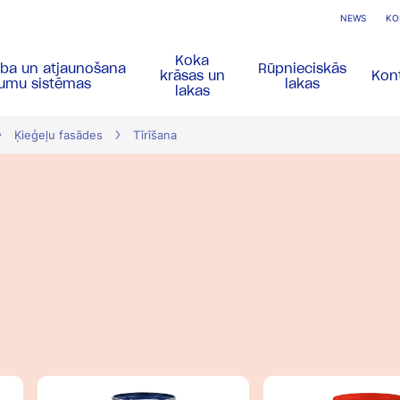
NEWS
KO
Koka
ība un atjaunošana
Rūpnieciskās
krāsas un
Kont
gumu sistēmas
lakas
lakas
Ķieģeļu fasādes
Tīrīšana