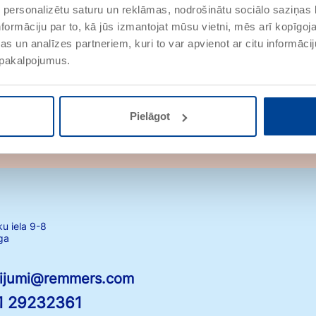
Glaspudermehl
 personalizētu saturu un reklāmas, nodrošinātu sociālo saziņas l
PRECES NR. 528025
formāciju par to, kā jūs izmantojat mūsu vietni, mēs arī kopīgo
s un analīzes partneriem, kuri to var apvienot ar citu informācij
u pakalpojumus.
Pielāgot
ku iela 9-8
ga
tijumi@remmers.com
1 29232361