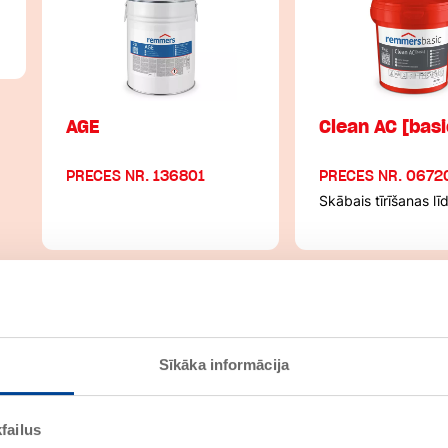
AGE
Clean AC [basi
PRECES NR. 136801
PRECES NR. 0672
Skābais tīrīšanas lī
Sīkāka informācija
failus
rotec