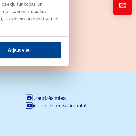
īdzekļu funkcijas un
jam ar saviem sociālās
u, ko viņiem sniedzat vai ko
Atļaut visu
Draudzēsimies
Abonējiet mūsu kanālu!