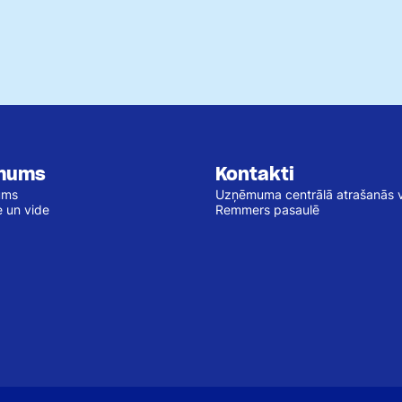
mums
Kontakti
ums
Uzņēmuma centrālā atrašanās v
e un vide
Remmers pasaulē