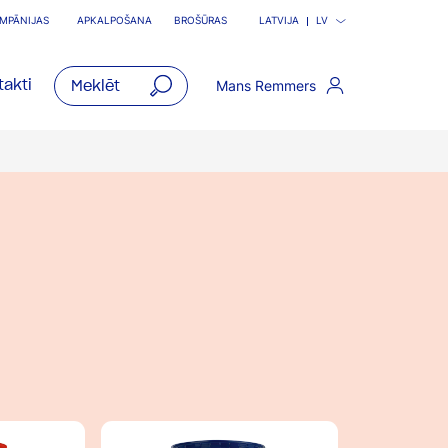
MPĀNIJAS
APKALPOŠANA
BROŠŪRAS
LATVIJA
LV
akti
Mans Remmers
open
main
navigatio