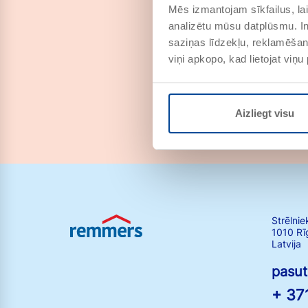
Mēs izmantojam sīkfailus, lai
analizētu mūsu datplūsmu. In
saziņas līdzekļu, reklamēšana
viņi apkopo, kad lietojat viņ
Aizliegt visu
Strēlnie
1010 Rī
Latvija
pasu
+ 37