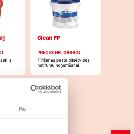
c]
Clean FP
01
PRECES NR. 066601
dzeklis
Tīrīšanas pasta pilsētvides
netīrumu noņemšanai
Par