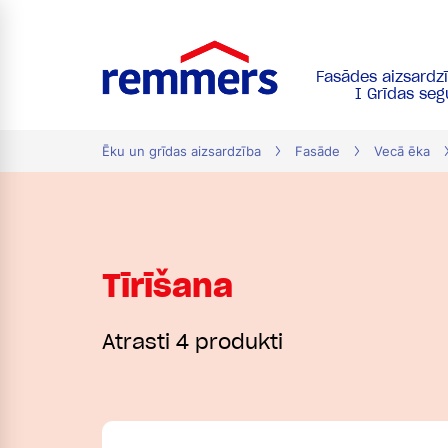
Fasādes aizsardz
tion
I Grīdas se
Ēku un grīdas aizsardzība
Fasāde
Vecā ēka
Tīrīšana
Atrasti 4 produkti