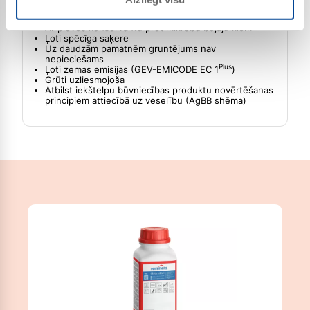
EG_S_6
Saderīgs ar krāsu saskaņā ar DIN 52452 4. daļu
Ar plēves konservantu pret mikrobu bojājumiem
Ļoti spēcīga saķere
Uz daudzām pamatnēm gruntējums nav
nepieciešams
Plus
Ļoti zemas emisijas (GEV-EMICODE EC 1
)
Grūti uzliesmojoša
Atbilst iekštelpu būvniecības produktu novērtēšanas
principiem attiecībā uz veselību (AgBB shēma)