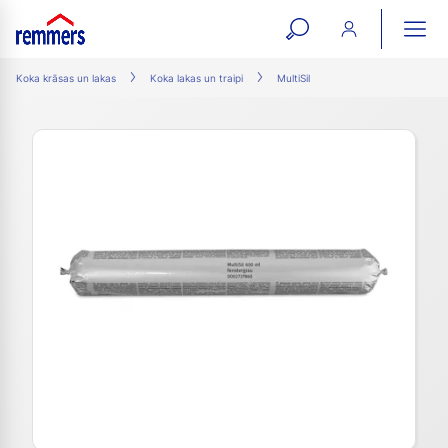
open
ope
search
mai
ation
Koka krāsas un lakas
Koka lakas un traipi
MultiSil
form
navi