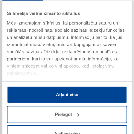
Šī tīmekļa vietne izmanto sīkfailus
Mēs izmantojam sīkfailus, lai personalizētu saturu un
Lietojuma joma
reklāmas, nodrošinātu sociālo saziņas līdzekļu funkcijas
un analizētu mūsu datplūsmu. Informāciju par to, kā jūs
izmantojat mūsu vietni, mēs arī kopīgojam ar saviem
sociālās saziņas līdzekļu, reklamēšanas un analīzes
partneriem, kuri to var apvienot ar citu informāciju, ko
Stiklojuma darbi - īpaši koka logos
viņiem sniedzat vai ko viņi apkopo, kad lietojat viņu
Izplešanās un pieslēguma savienojumi būvniecības
un sanitārajā sektorā
pakalpojumus.
Izolācija jumta zonā
GB_AW_27
Lokšņu tērauda un metāla būvniecībā
Interjers, parkets utt.
Atļaut visu
Spoguļu un organiskā stikla montāža
AW_S_14
Pielāgot
Īpašības
Aizliegt visu