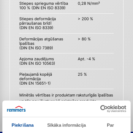
Stiepes sprieguma vērtība
0,28 N/mm²
100 % (DIN EN ISO 8339)
Stiepes deformācija
> 200 %
pārraušanas brīdī
(DIN EN ISO 8339)
Deformācijas atgūšanas
> 80 %
īpašības
(DIN EN ISO 7389)
Apjoma zaudējums
Apt. -4 %
(DIN EN ISO 10563)
Pieļaujamā kopējā
25 %
deformācija
(DIN EN 15651-1)
Minētās vērtības ir produktam raksturīgās īpašības
un tās nav jāuztver kā saistošas produkta
specifikācijas.
Piekrišana
Sīkāka informācija
Par