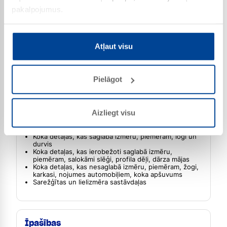
pakalpojumus.
Lietojuma joma
Atļaut visu
Pielāgot
Aizliegt visu
Koksne āra apstākļos
Skujkoki un lapu koki
Koka detaļas, kas saglabā izmēru, piemēram, logi un
durvis
Koka detaļas, kas ierobežoti saglabā izmēru,
piemēram, salokāmi slēģi, profila dēļi, dārza mājas
Koka detaļas, kas nesaglabā izmēru, piemēram, žogi,
karkasi, nojumes automobiļiem, koka apšuvums
Sarežģītas un lielizmēra sastāvdaļas
Īpašības