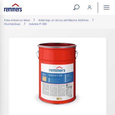
open
ope
search
mai
ation
Koka krāsas un lakas
Koka logu un durvju pārklājuma sistēmas
Gruntskrāsas
Induline P-390
form
navi