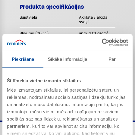
Produkta specifikācijas
Saistviela
Akrilāta / alkīda
sveķi
Blīvums (20 °C)
apm. 1,01 g/cm³
Smarža
Raksturīga
Iztecēšanas laiks (20° C, DIN
apm. 12
Piekrišana
Sīkāka informācija
Par
4)
Izejas laiks s (20° C, ISO 3)
apm. 25
Šī tīmekļa vietne izmanto sīkfailus
Minētās vērtības ir produktam raksturīgās īpašības
un tās nav jāuztver kā saistošas produkta
Mēs izmantojam sīkfailus, lai personalizētu saturu un
specifikācijas.
reklāmas, nodrošinātu sociālo saziņas līdzekļu funkcijas
un analizētu mūsu datplūsmu. Informāciju par to, kā jūs
izmantojat mūsu vietni, mēs arī kopīgojam ar saviem
sociālās saziņas līdzekļu, reklamēšanas un analīzes
partneriem, kuri to var apvienot ar citu informāciju, ko
viņiem sniedzat vai ko viņi apkopo, kad lietojat viņu