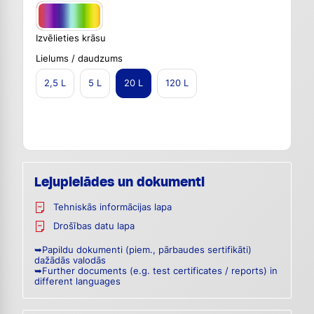
Izvēlieties krāsu
Lielums / daudzums
2,5 L
5 L
20 L
120 L
Lejupielādes un dokumenti
Tehniskās informācijas lapa
Drošības datu lapa
➥Papildu dokumenti (piem., pārbaudes sertifikāti)
dažādās valodās
➥Further documents (e.g. test certificates / reports) in
different languages