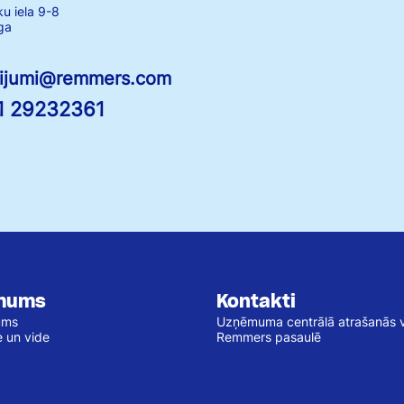
ku iela 9-8
ga
tijumi@remmers.com
1 29232361
mums
Kontakti
ums
Uzņēmuma centrālā atrašanās v
e un vide
Remmers pasaulē