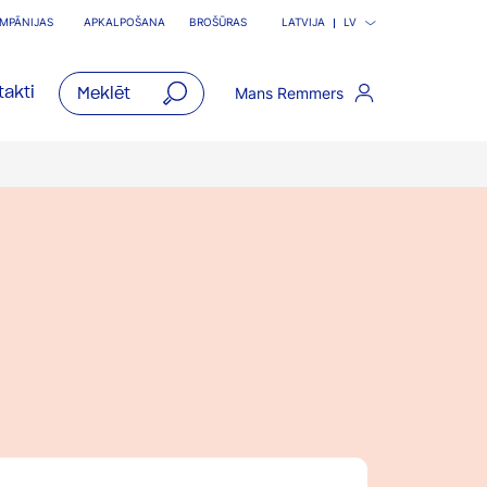
MPĀNIJAS
APKALPOŠANA
BROŠŪRAS
LATVIJA
LV
akti
Mans Remmers
open
main
navigatio