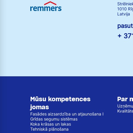
Strēlnie
1010 Rī
Latvija
pasu
+ 37
Mūsu kompetences
Par 
jomas
Uzņēm
Kvalitāt
Fasādes aizsardzība un atjaunošana I
Grīdas segumu sistēmas
Koka krāsas un lakas
Tehniskā plānošana