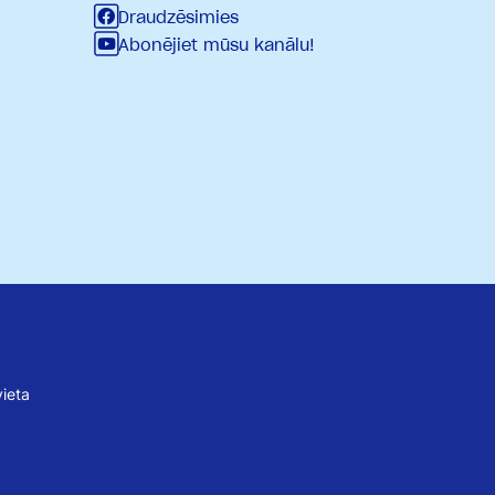
Draudzēsimies
Abonējiet mūsu kanālu!
ieta