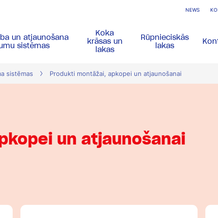
NEWS
KO
Koka
ība un atjaunošana
Rūpnieciskās
krāsas un
Kont
gumu sistēmas
lakas
lakas
ma sistēmas
Produkti montāžai, apkopei un atjaunošanai
apkopei un atjaunošanai