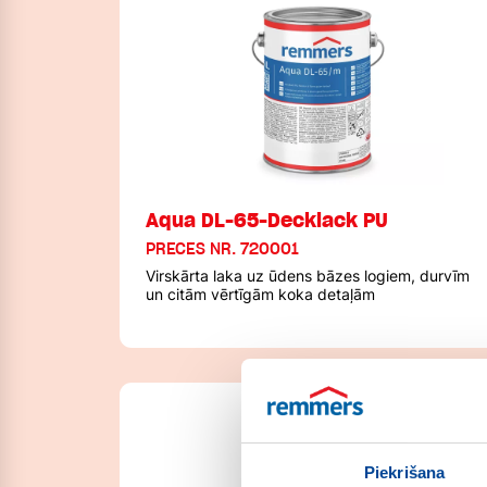
Aqua DL-65-Decklack PU
PRECES NR. 720001
Virskārta laka uz ūdens bāzes logiem, durvīm
un citām vērtīgām koka detaļām
Piekrišana