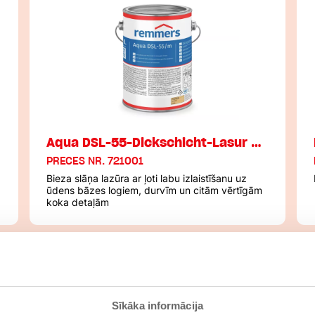
Aqua DSL-55-Dickschicht-Lasur …
PRECES NR. 721001
Bieza slāņa lazūra ar ļoti labu izlaistīšanu uz
ūdens bāzes logiem, durvīm un citām vērtīgām
koka detaļām
Sīkāka informācija