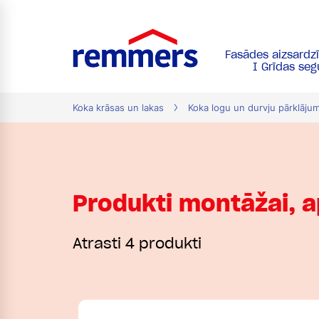
Fasādes aizsardz
tion
I Grīdas se
Koka krāsas un lakas
Koka logu un durvju pārklāju
Produkti montāžai, 
Atrasti 4 produkti