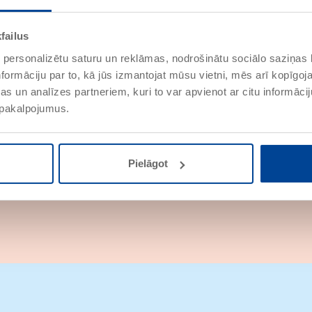
failus
 personalizētu saturu un reklāmas, nodrošinātu sociālo saziņas l
formāciju par to, kā jūs izmantojat mūsu vietni, mēs arī kopīgo
s un analīzes partneriem, kuri to var apvienot ar citu informācij
u pakalpojumus.
Pielāgot