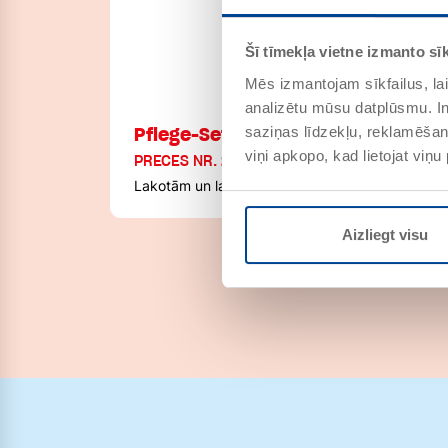
Šī tīmekļa vietne izmanto sīk
Mēs izmantojam sīkfailus, lai
analizētu mūsu datplūsmu. In
Pflege-Set für Türen
saziņas līdzekļu, reklamēšana
viņi apkopo, kad lietojat viņ
PRECES NR. 274601
Lakotām un lazētām ārdurvīm
Aizliegt visu