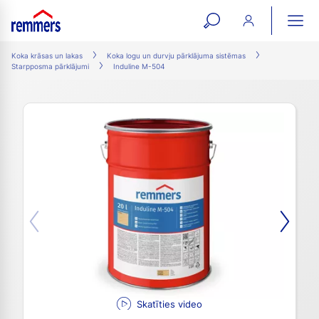
open
ope
search
mai
ation
Koka krāsas un lakas
Koka logu un durvju pārklājuma sistēmas
Starpposma pārklājumi
Induline M-504
form
navi
Skatīties video