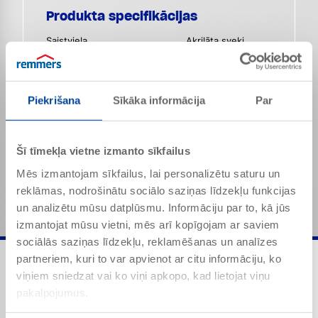
Produkta specifikācijas
Saistviela
Akrilāta sveķi
Blīvums (20 °C)
Apt. 1,03 g/cm³
Smarža
Raksturīga
Piekrišana
Sīkāka informācija
Par
Viskozitāte (20 ° C)
Apt. 2300 mPas
Minētās vērtības ir produktam raksturīgās īpašības
Šī tīmekļa vietne izmanto sīkfailus
un tās nav jāuztver kā saistošas produkta
Mēs izmantojam sīkfailus, lai personalizētu saturu un
specifikācijas.
reklāmas, nodrošinātu sociālo saziņas līdzekļu funkcijas
un analizētu mūsu datplūsmu. Informāciju par to, kā jūs
izmantojat mūsu vietni, mēs arī kopīgojam ar saviem
sociālās saziņas līdzekļu, reklamēšanas un analīzes
partneriem, kuri to var apvienot ar citu informāciju, ko
viņiem sniedzat vai ko viņi apkopo, kad lietojat viņu
pakalpojumus.
Lietojuma joma