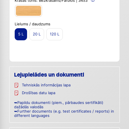
Krāsas tonis:
Bezkrāsains/Farblos | 3453
Lielums / daudzums
5 L
20 L
120 L
Lejupielādes un dokumenti
Tehniskās informācijas lapa
Drošības datu lapa
➥Papildu dokumenti (piem., pārbaudes sertifikāti)
dažādās valodās
➥Further documents (e.g. test certificates / reports) in
different languages