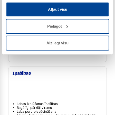
Atļaut visu
Koksne telpās un ārā
Pielāgot
Skujkoki un lapu koki
Koka detaļas, kas saglabā izmēru, piemēram, logi un
durvis
Starppārklājums necaurspīdīgās un caurspīdīgās
Aizliegt visu
sistēmās
Aizsargātām konstrukcijām arī kā gruntēšanas
pārklājums
Īpašības
Labas izplūšanas īpašības
Bagātīgi pārklāj virsmu
Laba poru piesūcināšana