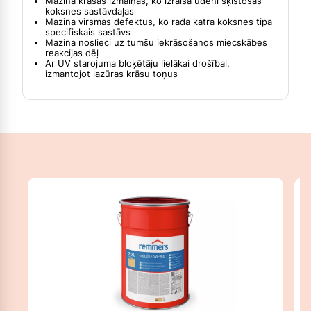
Mazina krāsas izmaiņas, ko izraisa ūdenī šķīstošās
koksnes sastāvdaļas
Mazina virsmas defektus, ko rada katra koksnes tipa
specifiskais sastāvs
Mazina noslieci uz tumšu iekrāsošanos miecskābes
reakcijas dēļ
Ar UV starojuma bloķētāju lielākai drošībai,
izmantojot lazūras krāsu toņus