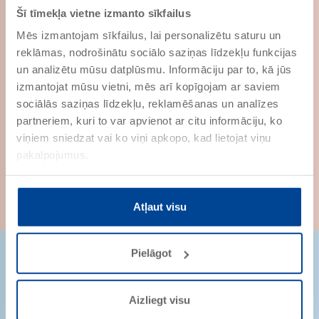
Šī tīmekļa vietne izmanto sīkfailus
PRECES NR. 714701
Mēs izmantojam sīkfailus, lai personalizētu saturu un
Adhēzijas gruntējums metāliem,
reklāmas, nodrošinātu sociālo saziņas līdzekļu funkcijas
cietai plastmasai un koksnei, ar
aizsardzību pret rūsu un
un analizētu mūsu datplūsmu. Informāciju par to, kā jūs
izolējošs pret koksnes
izmantojat mūsu vietni, mēs arī kopīgojam ar saviem
satāvdaļām
Aqua RG-27-
sociālās saziņas līdzekļu, reklamēšanas un analīzes
Renoviergrund
partneriem, kuri to var apvienot ar citu informāciju, ko
PRECES NR. 714603
viņiem sniedzat vai ko viņi apkopo, kad lietojat viņu
Speciālais gruntējums pavecai un
pakalpojumus.
pelēkai kosknei
Atļaut visu
Pielāgot
Aizliegt visu
Strēlnieku iela 9-8