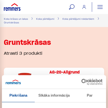
open
ope
search
mai
ation
Koka krāsas un lakas
Koka pārklājumi
Koka pārklājumi rokdarbiem
Gruntskrāsas
form
navi
Gruntskrāsas
Atrasti 3 produkti
AG-20-Allgrund
PRECES NR. 715003
Adhēzijas gruntējums metāliem,
cietai plastmasai un koksnei, ar
Piekrišana
Sīkāka informācija
Par
aizsardzību pret rūsu un
izolējošs pret koksnes
satāvdaļām ārpus telpām
Aqua AG-26-Allgrund