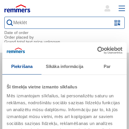
open
ope
Order Approval Details
search
mai
QR-
Pasūtījuma numurs
Pasūtījuma statuss
form
nav
Code
Date of order
Order placed by
oder
Grand total
text.price.unknown
Barc
scan
Piekrišana
Sīkāka informācija
Par
Šī tīmekļa vietne izmanto sīkfailus
Strēlnieku iela 9-8
Mēs izmantojam sīkfailus, lai personalizētu saturu un
1010 Rīga
reklāmas, nodrošinātu sociālo saziņas līdzekļu funkcijas
Latvija
un analizētu mūsu datplūsmu. Informāciju par to, kā jūs
izmantojat mūsu vietni, mēs arī kopīgojam ar saviem
pasutijumi@remmers.com
sociālās saziņas līdzekļu, reklamēšanas un analīzes