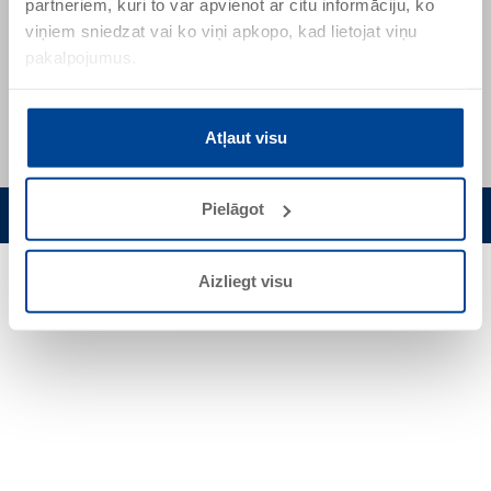
partneriem, kuri to var apvienot ar citu informāciju, ko
+ 371 29232361
viņiem sniedzat vai ko viņi apkopo, kad lietojat viņu
pakalpojumus.
Atļaut visu
Pielāgot
Privātuma noteikumi
Sīkdatnes
Aizliegt visu