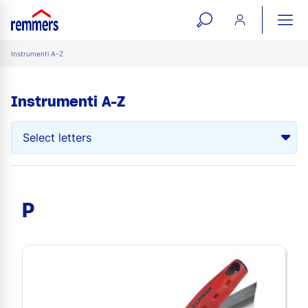
open
ope
search
mai
ation
Instrumenti A-Z
form
navi
Instrumenti A-Z
P