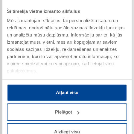
E
Šī tīmekļa vietne izmanto sīkfailus
Mēs izmantojam sīkfailus, lai personalizētu saturu un
reklāmas, nodrošinātu sociālo saziņas līdzekļu funkcijas
un analizētu mūsu datplūsmu. Informāciju par to, kā jūs
izmantojat mūsu vietni, mēs arī kopīgojam ar saviem
sociālās saziņas līdzekļu, reklamēšanas un analīzes
partneriem, kuri to var apvienot ar citu informāciju, ko
viņiem sniedzat vai ko viņi apkopo, kad lietojat viņu
pakalpojumus.
Atļaut visu
Pielāgot
Estrich-Rakel
Preces Nr. 4568
Aizliegt visu