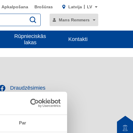
Apkalpošana
Brošūras
Latvija
LV
Mans Remmers
Rūpnieciskās
Kontakti
lakas
Draudzēsimies
Abonējiet mūsu kanālu!
Par