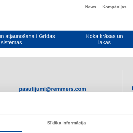
News
Kompānijas
n atjaunošana I Grīdas
Koka krāsas un
sistēmas
lakas
pasutijumi@remmers.com
+ 371 29232361
Sīkāka informācija