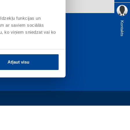
īdzekļu funkcijas un
Kontakts
jam ar saviem sociālās
u, ko viņiem sniedzat vai ko
 vieta
Atļaut visu