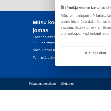
Šī tīmekļa vietne izmanto sīk
Mēs izmantojam sīkfailus, lai
Mūsu kompetences
Pa
analizētu mūsu datplūsmu. In
saziņas līdzekļu, reklamēšana
Uzņ
jomas
viņi apkopo, kad lietojat viņ
Kvali
Fasādes aizsardzība un atjaunošana
I Grīdas segumu sistēmas
Koka krāsas un lakas
Aizliegt visu
Tehniskā plānošana
Privātuma noteikumi
Sīkdatnes