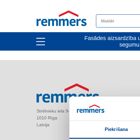
open
Fasādes aizsardzība u
open
segumu 
main
main
navigation
navigation
Strēlnieku iela 9-8
1010 Rīga
Latvija
Piekrišana