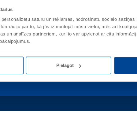
failus
 personalizētu saturu un reklāmas, nodrošinātu sociālo saziņas l
r mums
Kontakti
formāciju par to, kā jūs izmantojat mūsu vietni, mēs arī kopīgo
s un analīzes partneriem, kuri to var apvienot ar citu informācij
ēmums
Uzņēmuma centrālā atrašanās
u pakalpojumus.
tāte un vide
Remmers pasaulē
Pielāgot