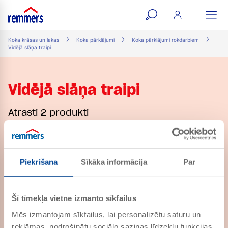
open
ope
search
mai
ation
Koka krāsas un lakas
Koka pārklājumi
Koka pārklājumi rokdarbiem
Vidējā slāņa traipi
form
navi
Vidējā slāņa traipi
Atrasti 2 produkti
Aqua MSL-45/sm-
Piekrišana
Sīkāka informācija
Par
Mittelschicht-L…
PRECES NR. 713001
Dekoratīvs, vidējas cietības
lazūras gels uz ūdens bāzes ar
Šī tīmekļa vietne izmanto sīkfailus
ļoti augstu aizsardzību pret
ultravioleto starojumu, universāls
Mēs izmantojam sīkfailus, lai personalizētu saturu un
koksnei ārā un iekštelpās
reklāmas, nodrošinātu sociālo saziņas līdzekļu funkcijas