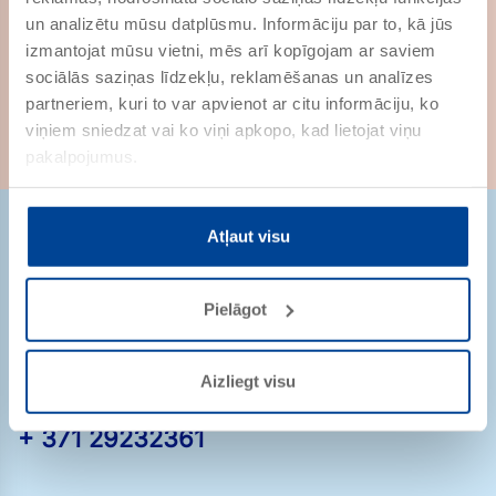
MSL-40/sm-
un analizētu mūsu datplūsmu. Informāciju par to, kā jūs
Mittelschicht-Lasur …
izmantojat mūsu vietni, mēs arī kopīgojam ar saviem
PRECES NR. 724001
sociālās saziņas līdzekļu, reklamēšanas un analīzes
partneriem, kuri to var apvienot ar citu informāciju, ko
viņiem sniedzat vai ko viņi apkopo, kad lietojat viņu
pakalpojumus.
Atļaut visu
Pielāgot
Strēlnieku iela 9-8
1010 Rīga
Latvija
Aizliegt visu
pasutijumi@remmers.com
+ 371 29232361