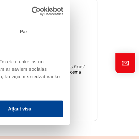
Par
 salipšanu
īdzekļu funkcijas un
azina bojājumu risku, piem. "Ziemas ēkas"
jam ar saviem sociālās
u ar piemērotiem pamatnes un starpposma
u, ko viņiem sniedzat vai ko
un krītainības
īpašai saistvielu kombinācijai
usu: elastība zemā temperatūrā
ārejošiem ūdens traipiem
nce
Atļaut visu