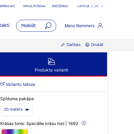
MPĀNIJAS
APKALPOŠANA
BROŠŪRAS
LATVIJA
LV
akti
Mans Remmers
open
main
Dalīties
Drukāt
navigatio
Produkta varianti
Variantu tabula
Spīduma pakāpe
20 matēts
Krāsas tonis:
Speciālie krāsu toņi | 1692