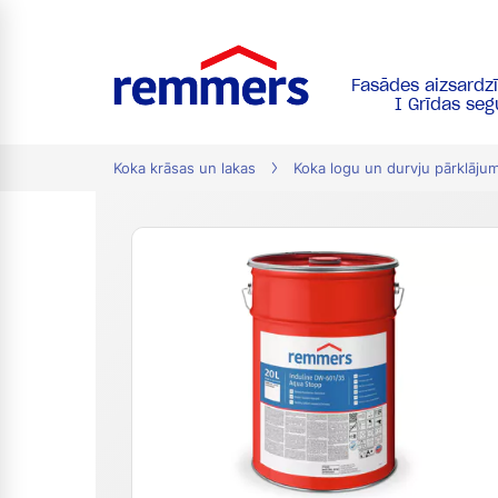
Fasādes aizsardz
tion
I Grīdas se
Koka krāsas un lakas
Koka logu un durvju pārklāju