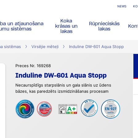
NEWS
KO
Koka
ība un atjaunošana
Rūpnieciskās
krāsas un
Kont
gumu sistēmas
lakas
lakas
ma sistēmas
Virsējie mēteļi
Induline DW-601 Aqua Stopp
Preces Nr. 169268
Induline DW-601 Aqua Stopp
Necaurspīdīgs starpslānis un gala slānis uz ūdens
bāzes, kas paredzēts izsmidzināšanas procesam