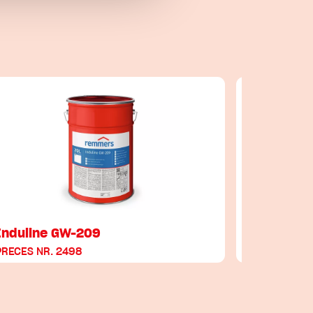
Induline GW-209
Induline
PRECES NR. 2498
PRECES NR.