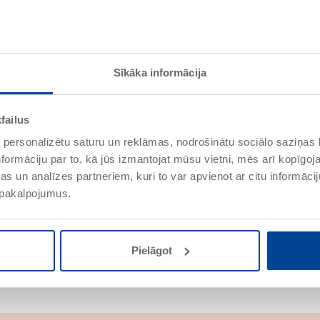
Īpašības
Sīkāka informācija
Ļoti laba izšļakstīšana
Augsta segspēja
failus
, logi un durvis
Agrīna lietojamība
Paaugstināta noturība pret
 personalizētu saturu un reklāmas, nodrošinātu sociālo saziņas l
Agrīna ūdens izturība: sam
formāciju par to, kā jūs izmantojat mūsu vietni, mēs arī kopīgo
Atbalsta izolācijas efekt
s un analīzes partneriem, kuri to var apvienot ar citu informācij
pārklājumiem
Patīkama haptika
u pakalpojumus.
Praktiski bez dzeltēšanas 
Liela izturība, pateicoties 
Ļoti laba izturība pret kr
Ļoti neliela tendence uz p
Zema piesārņojuma tende
Pielāgot