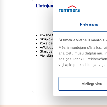
Lietojuma joma
Piekrišana
Koksne telpās un ārā
Skujkoki un lapu koki
Šī tīmekļa vietne izmanto sīk
Koka detaļas, kas saglabā izmēru, piemēram
AW_IDL_120
Mēs izmantojam sīkfailus, lai
Starppārklājums un nobeiguma pārklājums
analizētu mūsu datplūsmu. In
Vienslāņa un daudzslāņu metode
saziņas līdzekļu, reklamēšana
viņi apkopo, kad lietojat viņ
Aizliegt visu