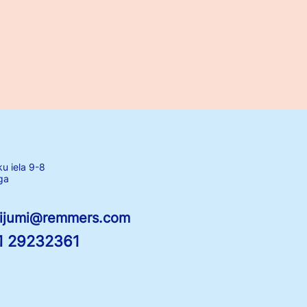
ku iela 9-8
ga
tijumi@remmers.com
1 29232361