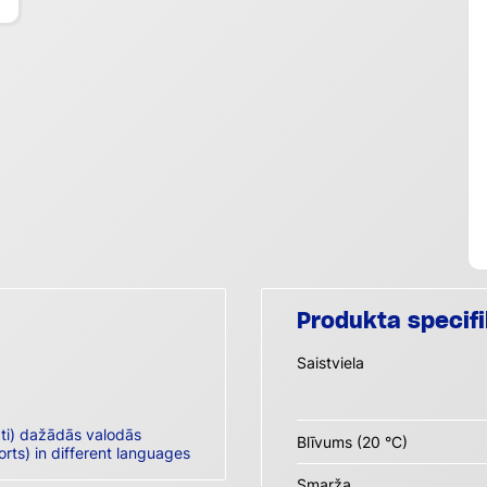
Produkta specifi
Saistviela
āti) dažādās valodās
Blīvums (20 °C)
orts) in different languages
Smarža