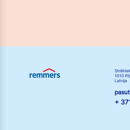
Strēlnie
1010 Rī
Latvija
pasu
+ 37