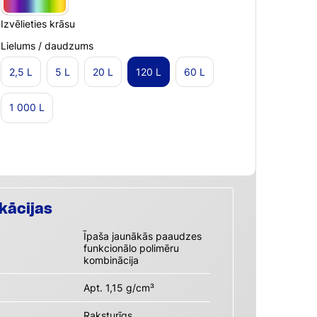
Izvēlieties krāsu
Lielums / daudzums
2,5 L
5 L
20 L
120 L
60 L
1 000 L
kācijas
Īpaša jaunākās paaudzes
funkcionālo polimēru
kombinācija
Apt. 1,15 g/cm³
Raksturīgs