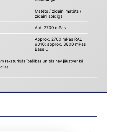
Matēts / zīdaini matēts /
zīdaini spīdīgs
Apt. 2700 mPas
Approx. 2700 mPas RAL
9016; approx. 3800 mPas
Base C
am raksturīgās īpašības un tās nav jāuztver kā
cijas.