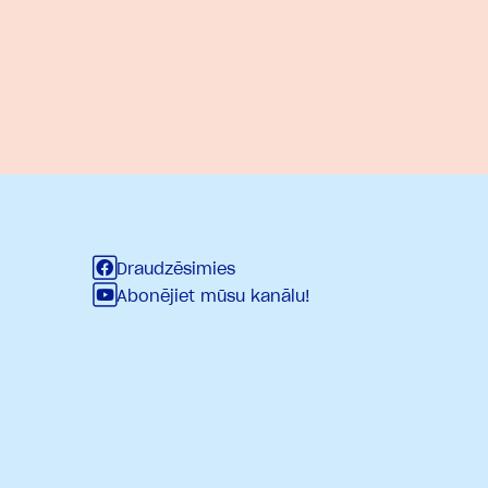
Draudzēsimies
Abonējiet mūsu kanālu!